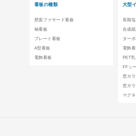
看板の種類
大型
壁面ファサード看板
長期塩
袖看板
合成紙
プレート看板
ターポ
A型看板
電飾看
電飾看板
PET
FFシ
窓ガラ
窓ガラ
マグネ