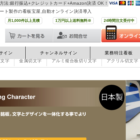
方法:銀行振込+クレジットカード+Amazon決済 OK！
ート製作の看板宝屋,自動オンライン決済導入
月1,000件以上見積
1万円以上送料無料※
24時間注文受付中
サイン
チャンネルサイン
業務特注看板
箱文字
金属切文字
アルミ複合板切り文字
アクリル切文字