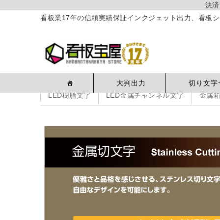
決済
看板業17年の信頼実績保証インクジェット出力、看板シ
大判出力
切り文字
LED樹脂文字
LED金属チャンネル文字
金属