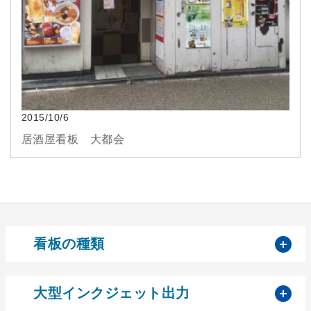
2015/10/6
居酒屋看板 大都会
開
看板の種類
開
大型インクジェット出力